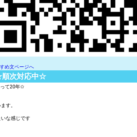
すめ文ページへ
☆順次対応中☆
って20年✩
います。
たいな感じです