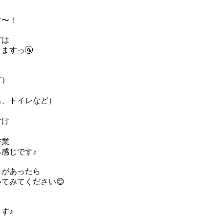
す〜！
どは
ますっ🚰
ど）
呂、トイレなど）
付け
作業
感じです♪
とがあったら
てみてください😊
す♪